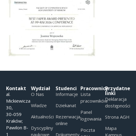
Kontakt
Wydział
Studenci
Pracownicy
Przydatne
linki
al.
O Nas
Informacje
Lista
Deklaracja
Mickiewicza
pracowników
Władze
Dziekanat
dostępności
30,
Panel
30-059
Aktualności
Rezerwacja
Strona AGH
logowania
Kraków;
online
Pawilon B-
Dyscypliny
Mapa
Poczta
1
naukowe
Dokumenty
Kampus