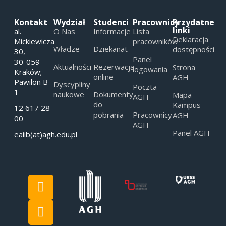
Kontakt
Wydział
Studenci
Pracownicy
Przydatne
linki
al.
O Nas
Informacje
Lista
Deklaracja
Mickiewicza
pracowników
Władze
Dziekanat
dostępności
30,
Panel
30-059
Aktualności
Rezerwacja
Strona
logowania
Kraków;
online
AGH
Pawilon B-
Dyscypliny
Poczta
1
naukowe
Dokumenty
Mapa
AGH
do
Kampus
12 617 28
pobrania
Pracownicy
AGH
00
AGH
Panel AGH
eaiib(at)agh.edu.pl