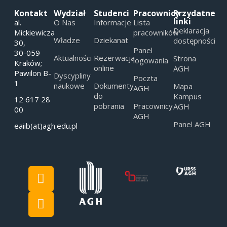
Kontakt
Wydział
Studenci
Pracownicy
Przydatne
linki
al.
O Nas
Informacje
Lista
Deklaracja
Mickiewicza
pracowników
Władze
Dziekanat
dostępności
30,
Panel
30-059
Aktualności
Rezerwacja
Strona
logowania
Kraków;
online
AGH
Pawilon B-
Dyscypliny
Poczta
1
naukowe
Dokumenty
Mapa
AGH
do
Kampus
12 617 28
pobrania
Pracownicy
AGH
00
AGH
Panel AGH
eaiib(at)agh.edu.pl