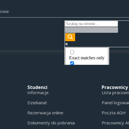
kowie
Exact matches only
Search in title
Search in content
Studenci
Pracownicy
Informacje
Lista pracow
Dziekanat
Panel logowa
Rezerwacja online
Poczta AGH
Dokumenty do pobrania
Pracownicy 