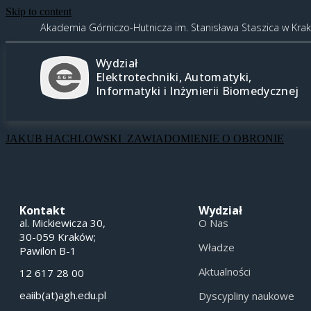
Skip to content
Akademia Górniczo-Hutnicza im. Stanisława Staszica w Kra
Wydział
Elektrotechniki, Automatyki,
Informatyki i Inżynierii Biomedycznej
JAKUB HACHLOWSKI_ZAWIADOMIENIE O OBRONIE
Kontakt
Wydział
al. Mickiewicza 30,
O Nas
30-059 Kraków;
Władze
Pawilon B-1
Aktualności
12 617 28 00
eaiib(at)agh.edu.pl
Dyscypliny naukowe