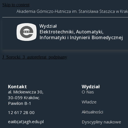
Skip to content
Akademia Górniczo-Hutnicza im. Stanisława Staszica w Kra
Wydział
Elektrotechniki, Automatyki,
Informatyki i Inżynierii Biomedycznej
J_Sorocki_3_autoreferat_podpisany
Kontakt
Wydział
al. Mickiewicza 30,
O Nas
30-059 Kraków;
Władze
Pawilon B-1
Aktualności
12 617 28 00
eaiib(at)agh.edu.pl
Dyscypliny naukowe