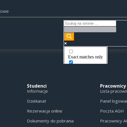
kowie
Exact matches only
Search in title
Search in content
Studenci
Pracownicy
Informacje
Lista pracow
Dziekanat
Panel logowa
Rezerwacja online
Poczta AGH
Dokumenty do pobrania
Pracownicy 