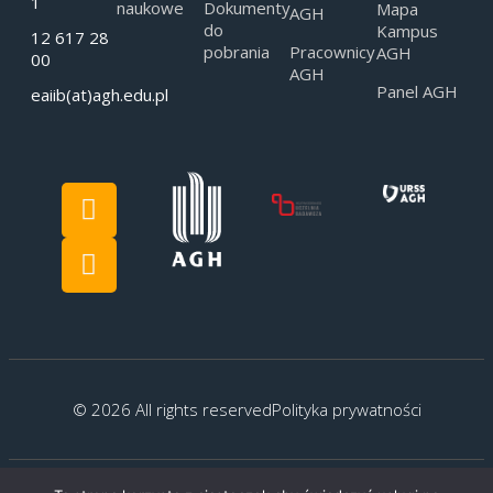
1
naukowe
Dokumenty
Mapa
AGH
do
Kampus
12 617 28
pobrania
Pracownicy
AGH
00
AGH
Panel AGH
eaiib(at)agh.edu.pl
© 2026 All rights reserved
Polityka prywatności