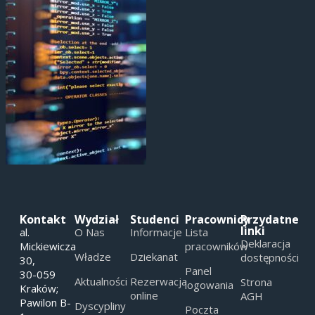
Kontakt
Wydział
Studenci
Pracownicy
Przydatne
linki
al.
O Nas
Informacje
Lista
Deklaracja
Mickiewicza
pracowników
Władze
Dziekanat
dostępności
30,
Panel
30-059
Aktualności
Rezerwacja
Strona
logowania
Kraków;
online
AGH
Pawilon B-
Dyscypliny
Poczta