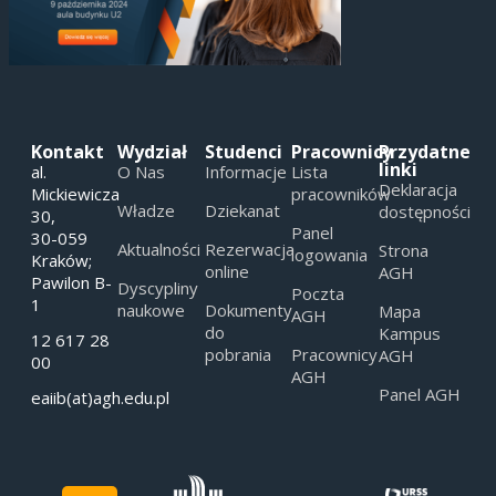
Kontakt
Wydział
Studenci
Pracownicy
Przydatne
linki
al.
O Nas
Informacje
Lista
Deklaracja
Mickiewicza
pracowników
Władze
Dziekanat
dostępności
30,
Panel
30-059
Aktualności
Rezerwacja
Strona
logowania
Kraków;
online
AGH
Pawilon B-
Dyscypliny
Poczta
1
naukowe
Dokumenty
Mapa
AGH
do
Kampus
12 617 28
pobrania
Pracownicy
AGH
00
AGH
Panel AGH
eaiib(at)agh.edu.pl