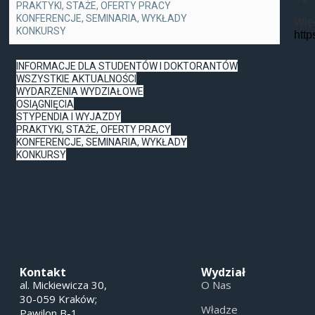
PRAKTYKI, STAŻE, OFERTY PRACY
KONFERENCJE, SEMINARIA, WYKŁADY
Więc
KONKURSY
http
INFORMACJE DLA STUDENTÓW I DOKTORANTÓW
WSZYSTKIE AKTUALNOŚCI
WYDARZENIA WYDZIAŁOWE
OSIĄGNIĘCIA
STYPENDIA I WYJAZDY
PRAKTYKI, STAŻE, OFERTY PRACY
KONFERENCJE, SEMINARIA, WYKŁADY
KONKURSY
Kontakt
Wydział
al. Mickiewicza 30,
O Nas
30-059 Kraków;
Władze
Pawilon B-1