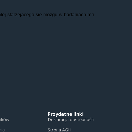
ialej-starzejacego-sie-mozgu-w-badaniach-mri
Przydatne linki
ników
Deklaracja dostępności
nia
Strona AGH