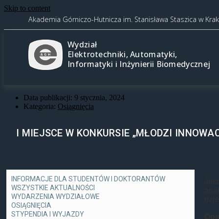
Skip to content
Akademia Górniczo-Hutnicza im. Stanisława Staszica w Kra
Wydział
Elektrotechniki, Automatyki,
Informatyki i Inżynierii Biomedycznej
Data publikacji:
9 stycznia, 2024
Kategoria:
Osiągnięcia
I MIEJSCE W KONKURSIE „MŁODZI INNOWACY
INFORMACJE DLA STUDENTÓW I DOKTORANTÓW
Jes
WSZYSTKIE AKTUALNOŚCI
ana
WYDARZENIA WYDZIAŁOWE
dzie
OSIĄGNIĘCIA
STYPENDIA I WYJAZDY
Opi