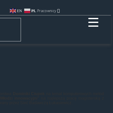
Pracownicy
EN
PL
torstwa
Dominiki Ciupek
na temat komputerowych metod
„Młodzi innowacyjni”
na najlepszą pracę magisterską z
zowany przez Sieć Badawczą Łukasiewicz.