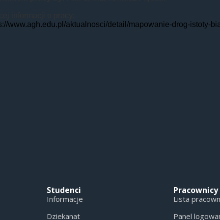
ej informacji o pracy:
s://www.agh.edu.pl/aktualnosci/detail/mapowanie-drog-istoty-b
Studenci
Pracownicy
Informacje
Lista pracow
Dziekanat
Panel logowa