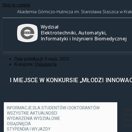
Skip to content
Akademia Górniczo-Hutnicza im. Stanisława Staszica w Kra
Wydział
Elektrotechniki, Automatyki,
Informatyki i Inżynierii Biomedycznej
Data publikacji:
8 maja, 2023
Kategoria:
Osiągnięcia
I MIEJSCE W KONKURSIE „MŁODZI INNOWAC
INFORMACJE DLA STUDENTÓW I DOKTORANTÓW
Jes
WSZYSTKIE AKTUALNOŚCI
bia
WYDARZENIA WYDZIAŁOWE
kon
OSIĄGNIĘCIA
Pom
STYPENDIA I WYJAZDY