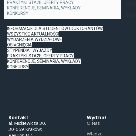
PRAKTYKI, STAŻE, OFERTY PRACY
Opi
KONFERENCJE, SEMINARIA, WYKŁADY
KONKURSY
Pani
INFORMACJE DLA STUDENTÓW I DOKTORANTÓW
WSZYSTKIE AKTUALNOŚCI
WYDARZENIA WYDZIAŁOWE
OSIĄGNIĘCIA
STYPENDIA I WYJAZDY
PRAKTYKI, STAŻE, OFERTY PRACY
KONFERENCJE, SEMINARIA, WYKŁADY
KONKURSY
Kontakt
Wydział
al. Mickiewicza 30,
O Nas
30-059 Kraków;
Władze
Pawilon B-1