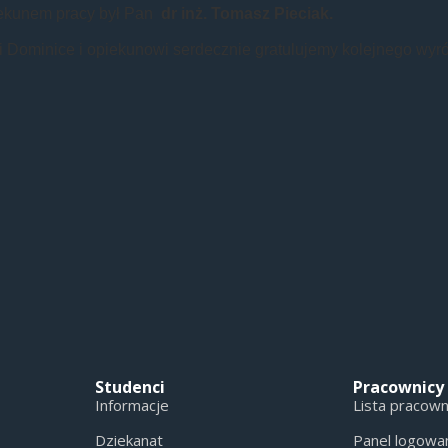
ekunem pracy był Pan
dr inż. Tomasz Pieciak.
 Dominice i opiekunowi serdecznie gratulujemy kolejnego wyró
Studenci
Pracownicy
Informacje
Lista pracow
Dziekanat
Panel logowa