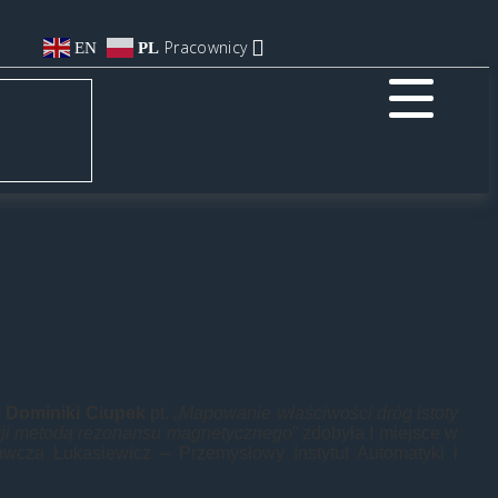
Pracownicy
EN
PL
 Dominiki Ciupek
pt. „
Mapowanie właściwości dróg istoty
uzji metodą rezonansu magnetycznego
” zdobyła I miejsce w
wcza Łukasiewicz – Przemysłowy Instytut Automatyki i