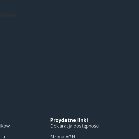
żnienia.
Przydatne linki
ników
Deklaracja dostępności
nia
Strona AGH