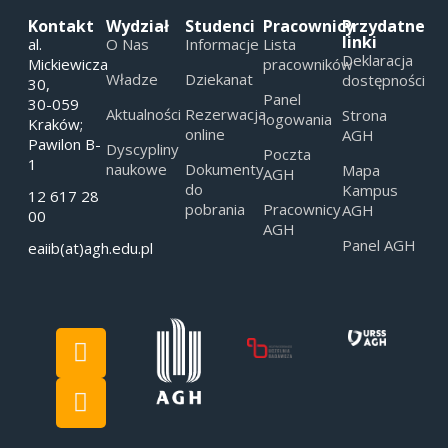
Kontakt
Wydział
Studenci
Pracownicy
Przydatne
linki
al.
O Nas
Informacje
Lista
Deklaracja
Mickiewicza
pracowników
Władze
Dziekanat
dostępności
30,
Panel
30-059
Aktualności
Rezerwacja
Strona
logowania
Kraków;
online
AGH
Pawilon B-
Dyscypliny
Poczta
1
naukowe
Dokumenty
Mapa
AGH
do
Kampus
12 617 28
pobrania
Pracownicy
AGH
00
AGH
Panel AGH
eaiib(at)agh.edu.pl