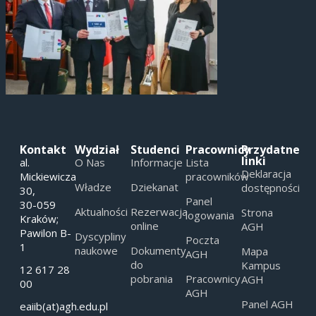
Kontakt
Wydział
Studenci
Pracownicy
Przydatne
linki
al.
O Nas
Informacje
Lista
Deklaracja
Mickiewicza
pracowników
Władze
Dziekanat
dostępności
30,
Panel
30-059
Aktualności
Rezerwacja
Strona
logowania
Kraków;
online
AGH
Pawilon B-
Dyscypliny
Poczta
1
naukowe
Dokumenty
Mapa
AGH
do
Kampus
12 617 28
pobrania
Pracownicy
AGH
00
AGH
Panel AGH
eaiib(at)agh.edu.pl