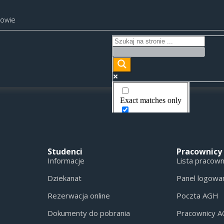
kowie
Exact matches only
Search in title
Search in content
Studenci
Pracownicy
Informacje
Lista pracow
Dziekanat
Panel logowa
Rezerwacja online
Poczta AGH
Dokumenty do pobrania
Pracownicy 