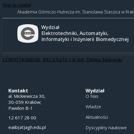
Skip to content
Akademia Górniczo-Hutnicza im. Stanisława Staszica w Kra
Wydział
Elektrotechniki, Automatyki,
Informatyki i Inżynierii Biomedycznej
GÓRNI DOMINIK_RECENZJA 3 dr hab. Dariusz Makowski
Kontakt
Wydział
al. Mickiewicza 30,
O Nas
30-059 Kraków;
Władze
Pawilon B-1
Aktualności
12 617 28 00
eaiib(at)agh.edu.pl
Dyscypliny naukowe