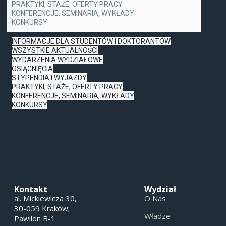
PRAKTYKI, STAŻE, OFERTY PRACY
KONFERENCJE, SEMINARIA, WYKŁADY
KONKURSY
INFORMACJE DLA STUDENTÓW I DOKTORANTÓW
WSZYSTKIE AKTUALNOŚCI
WYDARZENIA WYDZIAŁOWE
OSIĄGNIĘCIA
STYPENDIA I WYJAZDY
PRAKTYKI, STAŻE, OFERTY PRACY
KONFERENCJE, SEMINARIA, WYKŁADY
KONKURSY
Kontakt
Wydział
al. Mickiewicza 30,
O Nas
30-059 Kraków;
Władze
Pawilon B-1