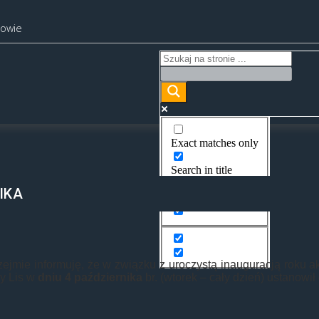
kowie
Exact matches only
Search in title
IKA
Search in content
ejmie informuję, że w związku z uroczystą inauguracją roku 
zy Lis w
dniu 4 października
br. (wtorek – cały dzień) ustanowił 