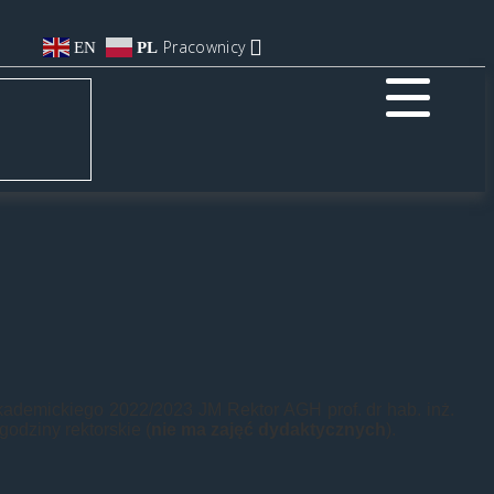
Pracownicy
EN
PL
akademickiego 2022/2023 JM Rektor AGH prof. dr hab. inż.
godziny rektorskie (
nie ma zajęć dydaktycznych
).