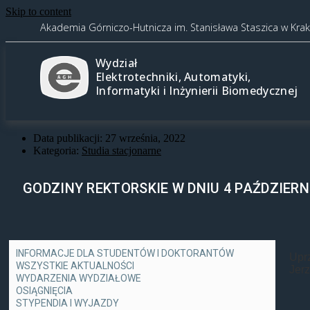
Skip to content
Akademia Górniczo-Hutnicza im. Stanisława Staszica w Kra
Wydział
Elektrotechniki, Automatyki,
Informatyki i Inżynierii Biomedycznej
Data publikacji:
27 września, 2022
Kategoria:
Studia stacjonarne
GODZINY REKTORSKIE W DNIU 4 PAŹDZIERN
INFORMACJE DLA STUDENTÓW I DOKTORANTÓW
Uprz
WSZYSTKIE AKTUALNOŚCI
Jer
WYDARZENIA WYDZIAŁOWE
OSIĄGNIĘCIA
STYPENDIA I WYJAZDY