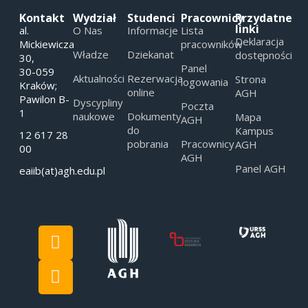
Kontakt
Wydział
Studenci
Pracownicy
Przydatne
linki
al.
O Nas
Informacje
Lista
Deklaracja
Mickiewicza
pracowników
Władze
Dziekanat
dostępności
30,
Panel
30-059
Aktualności
Rezerwacja
Strona
logowania
Kraków;
online
AGH
Pawilon B-
Dyscypliny
Poczta
1
naukowe
Dokumenty
Mapa
AGH
do
Kampus
12 617 28
pobrania
Pracownicy
AGH
00
AGH
Panel AGH
eaiib(at)agh.edu.pl