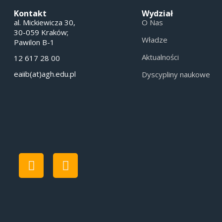
Kontakt
Wydział
al. Mickiewicza 30,
O Nas
30-059 Kraków;
Władze
Pawilon B-1
Aktualności
12 617 28 00
eaiib(at)agh.edu.pl
Dyscypliny naukowe