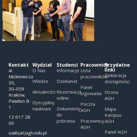
Kontakt
Wydział
Studenci
Pracownicy
Przydatne
linki
al.
O Nas
Informacje
Lista
Deklaracja
Mickiewicza
pracowników
Władze
Dziekanat
dostępności
30,
Panel
30-059
Aktualności
Rezerwacja
Strona
logowania
Kraków;
online
AGH
Pawilon B-
Dyscypliny
Poczta
1
naukowe
Dokumenty
Mapa
AGH
do
Kampus
12 617 28
pobrania
Pracownicy
AGH
00
AGH
Panel AGH
eaiib(at)agh.edu.pl