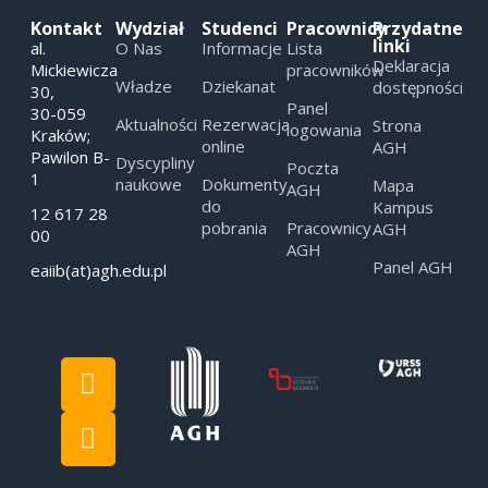
Kontakt
Wydział
Studenci
Pracownicy
Przydatne
linki
al.
O Nas
Informacje
Lista
Deklaracja
Mickiewicza
pracowników
Władze
Dziekanat
dostępności
30,
Panel
30-059
Aktualności
Rezerwacja
Strona
logowania
Kraków;
online
AGH
Pawilon B-
Dyscypliny
Poczta
1
naukowe
Dokumenty
Mapa
AGH
do
Kampus
12 617 28
pobrania
Pracownicy
AGH
00
AGH
Panel AGH
eaiib(at)agh.edu.pl