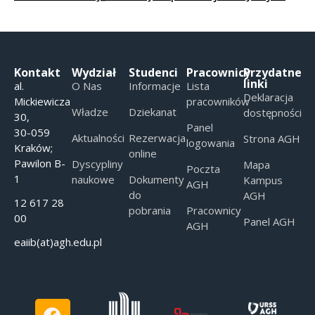
Kontakt
Wydział
Studenci
Pracownicy
Przydatne
linki
al.
O Nas
Informacje
Lista
Deklaracja
Mickiewicza
pracowników
Władze
Dziekanat
dostępności
30,
Panel
30-059
Aktualności
Rezerwacja
Strona AGH
logowania
Kraków;
online
Pawilon B-
Dyscypliny
Mapa
Poczta
1
naukowe
Dokumenty
Kampus
AGH
do
AGH
12 617 28
pobrania
Pracownicy
00
Panel AGH
AGH
eaiib(at)agh.edu.pl