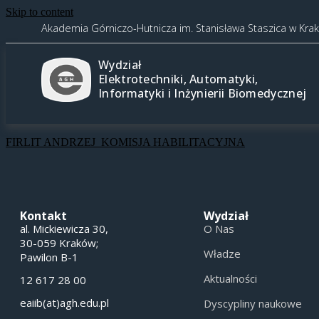
Skip to content
Akademia Górniczo-Hutnicza im. Stanisława Staszica w Kra
Wydział
Elektrotechniki, Automatyki,
Informatyki i Inżynierii Biomedycznej
FIRLIT ANDRZEJ_KOMISJA HABILITACYJNA
Kontakt
Wydział
al. Mickiewicza 30,
O Nas
30-059 Kraków;
Władze
Pawilon B-1
Aktualności
12 617 28 00
eaiib(at)agh.edu.pl
Dyscypliny naukowe