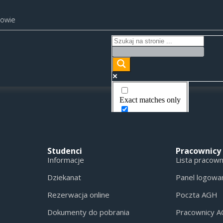
kowie
Exact matches only
Search in title
Search in content
Studenci
Pracownicy
Informacje
Lista pracow
Dziekanat
Panel logowa
Rezerwacja online
Poczta AGH
Dokumenty do pobrania
Pracownicy 