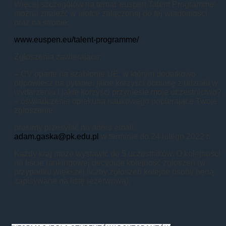
Więcej szczegółów na temat 'euspen Talent Programme’
można znaleźć w ulotce załączonej do tej wiadomości
oraz na stronie:
www.euspen.eu/talent-programme/
Zgłoszenia zawierające:
– CV oparte na szablonie UE, w którym dodatkowo
odpowiesz na pytanie: jakie korzyści odniosę z udziału w
wydarzeniu i jakie korzyści przyniesie moje uczestnictwo?
– oświadczenie opiekuna naukowego popierające Twoje
zgłoszenie,
prosimy przesyłać na adres email:
adam.gaska@pk.edu.pl
w terminie do 24 lutego 2022 r.
Każdy kraj może wystawić do 5 uczestników. O kolejności
na liście rankingowej decyduje kolejność zgłoszeń (w
przypadku większej liczby zgłoszeń kolejne osoby będą
zapisywane na listę rezerwową).