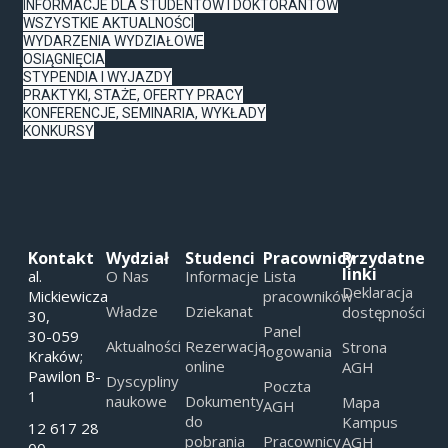
INFORMACJE DLA STUDENTÓW I DOKTORANTÓW
WSZYSTKIE AKTUALNOŚCI
WYDARZENIA WYDZIAŁOWE
OSIĄGNIĘCIA
STYPENDIA I WYJAZDY
PRAKTYKI, STAŻE, OFERTY PRACY
KONFERENCJE, SEMINARIA, WYKŁADY
KONKURSY
Kontakt
Wydział
Studenci
Pracownicy
Przydatne
linki
al.
O Nas
Informacje
Lista
Deklaracja
Mickiewicza
pracowników
Władze
Dziekanat
dostępności
30,
Panel
30-059
Aktualności
Rezerwacja
Strona
logowania
Kraków;
online
AGH
Pawilon B-
Dyscypliny
Poczta
1
naukowe
Dokumenty
Mapa
AGH
do
Kampus
12 617 28
pobrania
Pracownicy
AGH
00