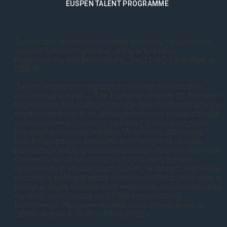
EUSPEN TALENT PROGRAMME
Zachęcamy studentów naszego Wydziału do udziału w
'euspen Talent Programme’, który w tym roku
organizowany jest pod hasłem „The LEGO Challenge at
CERN”.
’Talent Programme’ międzynarodowego towarzystwa
naukowego euspen – The European Society for Precision
Engineering and Nanotechnology daje możliwość pracy w
międzynarodowych, multidyscyplinarnych zespołach nad
rozwiązaniem wybranego zadania z zakresu inżynierii
precyzyjnej i nanotechnologii. W tym roku uczestnicy
trzech najlepszych zespołów wyłonionych w ramach
pierwszego etapu (przeprowadzanego zdalnie) otrzymają
stypendia na udział w etapie drugim, który będzie
realizowany w laboratoriach CERN. W ramach tego etapu
uczestnicy podejmą próbę wdrożenia swoich pomysłów w
praktyce. Będą również mieli możliwość zaprezentowania
wyników swojej pracy na 22 Międzynarodowej
Konferencji i Wystawie euspen, która odbędzie się w
CERN w dniach 30.05 – 03.06.2022 r.