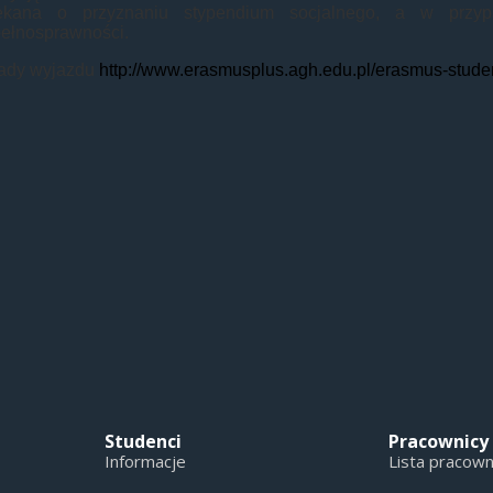
ekana o przyznaniu stypendium socjalnego, a w przyp
pełnosprawności.
ady wyjazdu
http://www.erasmusplus.agh.edu.pl/erasmus-studen
Studenci
Pracownicy
Informacje
Lista pracow