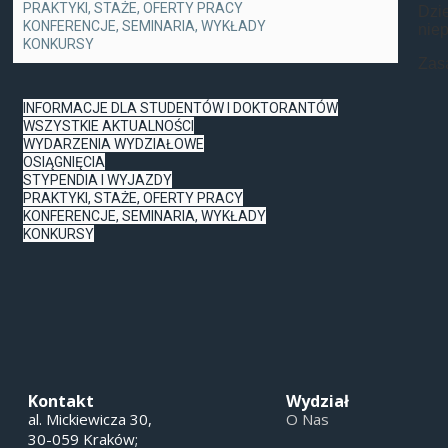
PRAKTYKI, STAŻE, OFERTY PRACY
Dzi
KONFERENCJE, SEMINARIA, WYKŁADY
nie
KONKURSY
Zas
INFORMACJE DLA STUDENTÓW I DOKTORANTÓW
WSZYSTKIE AKTUALNOŚCI
WYDARZENIA WYDZIAŁOWE
OSIĄGNIĘCIA
STYPENDIA I WYJAZDY
PRAKTYKI, STAŻE, OFERTY PRACY
KONFERENCJE, SEMINARIA, WYKŁADY
KONKURSY
Kontakt
Wydział
al. Mickiewicza 30,
O Nas
30-059 Kraków;