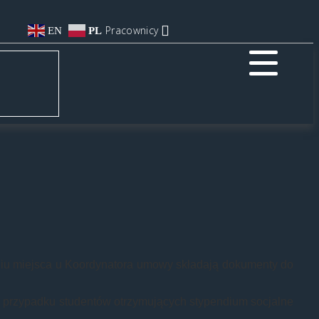
Pracownicy
EN
PL
niu miejsca u Koordynatora umowy składają dokumenty do
 w przypadku studentów otrzymujących stypendium socjalne