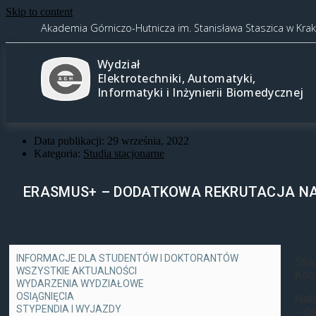
Skip to content
Akademia Górniczo-Hutnicza im. Stanisława Staszica w Kra
Wydział
Elektrotechniki, Automatyki,
Informatyki i Inżynierii Biomedycznej
Data publikacji:
29 września, 2022
Kategoria:
Studia stacjonarne
ERASMUS+ – DODATKOWA REKRUTACJA NA 
INFORMACJE DLA STUDENTÓW I DOKTORANTÓW
Stu
WSZYSTKIE AKTUALNOŚCI
Koo
WYDARZENIA WYDZIAŁOWE
OSIĄGNIĘCIA
Nale
STYPENDIA I WYJAZDY
– d