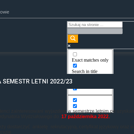
kowie
Exact matches only
Search in title
SEMESTR LETNI 2022/23
Search in content
denci zainteresowani wyjazdem w semestrze letnim po uzyska
rdynatora Wydziałowego do
17 października 2022.
ży dostarczyć ankietę rekrutacyjną, certyfikat językowy oraz
ecyzję