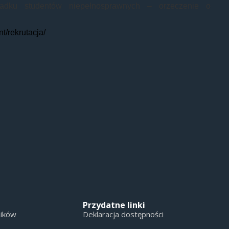
adku studentów niepełnosprawnych – orzeczenie o
t/rekrutacja/
Przydatne linki
ników
Deklaracja dostępności