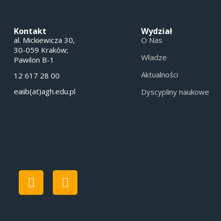
Kontakt
Wydział
al. Mickiewicza 30,
O Nas
30-059 Kraków;
Władze
Pawilon B-1
Aktualności
12 617 28 00
eaiib(at)agh.edu.pl
Dyscypliny naukowe