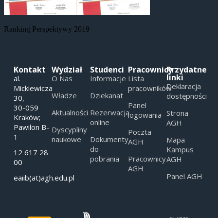
Ranking Perspektywy 2019
Kontakt
Wydział
Studenci
Pracownicy
Przydatne
linki
al.
O Nas
Informacje
Lista
Deklaracja
Mickiewicza
pracowników
Władze
Dziekanat
dostępności
30,
Panel
30-059
Aktualności
Rezerwacja
Strona
logowania
Kraków;
online
AGH
Pawilon B-
Dyscypliny
Poczta
1
naukowe
Dokumenty
Mapa
AGH
do
Kampus
12 617 28
pobrania
Pracownicy
AGH
00
AGH
Panel AGH
eaiib(at)agh.edu.pl