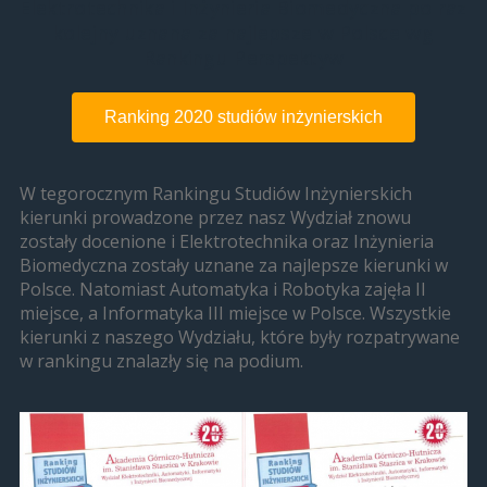
Elektrotechnika i Inżynieria Biomedyczna po raz
kolejny uznana za najlepsze w Polsce wg
Rankingu Perspektyw
Ranking 2020 studiów inżynierskich
W tegorocznym Rankingu Studiów Inżynierskich
kierunki prowadzone przez nasz Wydział znowu
zostały docenione i Elektrotechnika oraz Inżynieria
Biomedyczna zostały uznane za najlepsze kierunki w
Polsce. Natomiast Automatyka i Robotyka zajęła II
miejsce, a Informatyka III miejsce w Polsce. Wszystkie
kierunki z naszego Wydziału, które były rozpatrywane
w rankingu znalazły się na podium.