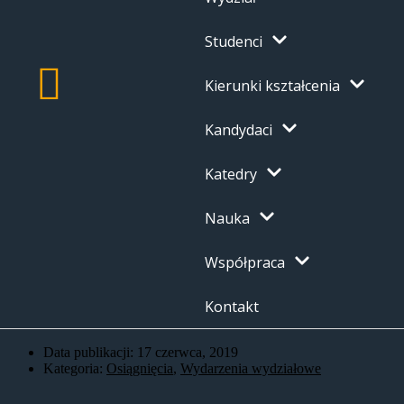
Studenci
Kierunki kształcenia
Kandydaci
Katedry
Nauka
Współpraca
Kontakt
Data publikacji:
17 czerwca, 2019
Kategoria:
Osiągnięcia
,
Wydarzenia wydziałowe