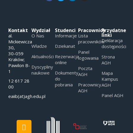
Kontakt
Wydział
Studenci
Pracownicy
Przydatne
linki
al.
O Nas
Informacje
Lista
Deklaracja
Mickiewicza
pracowników
Władze
Dziekanat
dostępności
30,
Panel
30-059
Aktualności
Rezerwacja
Strona
logowania
Kraków;
online
AGH
Pawilon B-
Dyscypliny
Poczta
1
naukowe
Dokumenty
Mapa
AGH
do
Kampus
12 617 28
pobrania
Pracownicy
AGH
00
AGH
Panel AGH
eaiib(at)agh.edu.pl