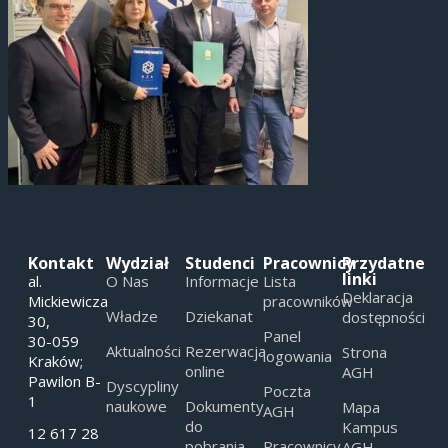
Kontakt
Wydział
Studenci
Pracownicy
Przydatne
linki
al.
O Nas
Informacje
Lista
Deklaracja
Mickiewicza
pracowników
Władze
Dziekanat
dostępności
30,
Panel
30-059
Aktualności
Rezerwacja
Strona
logowania
Kraków;
online
AGH
Pawilon B-
Dyscypliny
Poczta
1
naukowe
Dokumenty
Mapa
AGH
do
Kampus
12 617 28
pobrania
Pracownicy
AGH