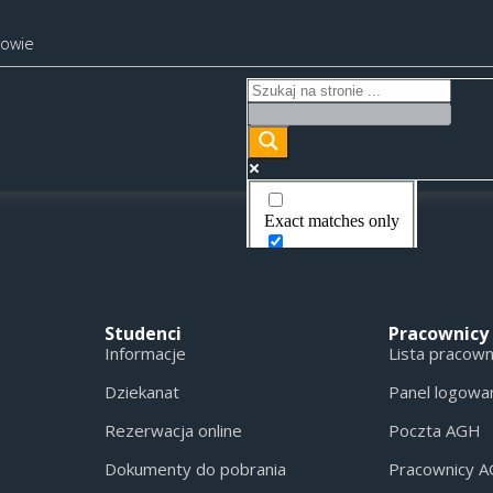
kowie
Exact matches only
Search in title
Search in content
Studenci
Pracownicy
Informacje
Lista pracow
Dziekanat
Panel logowa
Rezerwacja online
Poczta AGH
Dokumenty do pobrania
Pracownicy 