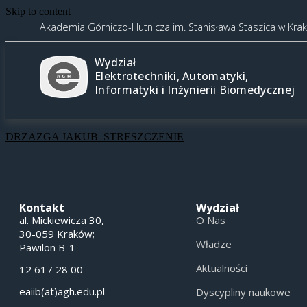
Skip to content
Akademia Górniczo-Hutnicza im. Stanisława Staszica w Kra
Wydział
Elektrotechniki, Automatyki,
Informatyki i Inżynierii Biomedycznej
DRZAZGA JAKUB_STRESZCZENIE
Kontakt
Wydział
al. Mickiewicza 30,
O Nas
30-059 Kraków;
Władze
Pawilon B-1
Aktualności
12 617 28 00
eaiib(at)agh.edu.pl
Dyscypliny naukowe