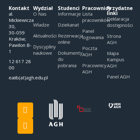
Kontakt
Wydział
Studenci
Pracownicy
Przydatne
linki
al.
O Nas
Informacje
Lista
Deklaracja
Mickiewicza
pracowników
Władze
Dziekanat
dostępności
30,
Panel
30-059
Aktualności
Rezerwacja
Strona
logowania
Kraków;
online
AGH
Pawilon B-
Dyscypliny
Poczta
1
naukowe
Dokumenty
Mapa
AGH
do
Kampus
12 617 28
pobrania
Pracownicy
AGH
00
AGH
Panel AGH
eaiib(at)agh.edu.pl