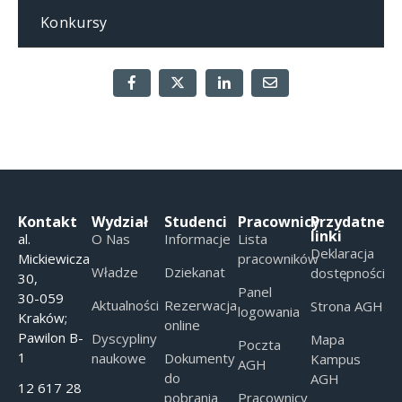
Konkursy
Kontakt
Wydział
Studenci
Pracownicy
Przydatne
linki
al.
O Nas
Informacje
Lista
Deklaracja
Mickiewicza
pracowników
Władze
Dziekanat
dostępności
30,
Panel
30-059
Aktualności
Rezerwacja
Strona AGH
logowania
Kraków;
online
Pawilon B-
Dyscypliny
Mapa
Poczta
1
naukowe
Dokumenty
Kampus
AGH
do
AGH
12 617 28
pobrania
Pracownicy