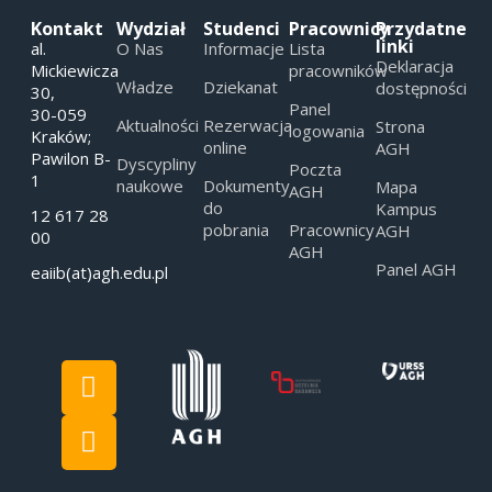
Kontakt
Wydział
Studenci
Pracownicy
Przydatne
linki
al.
O Nas
Informacje
Lista
Deklaracja
Mickiewicza
pracowników
Władze
Dziekanat
dostępności
30,
Panel
30-059
Aktualności
Rezerwacja
Strona
logowania
Kraków;
online
AGH
Pawilon B-
Dyscypliny
Poczta
1
naukowe
Dokumenty
Mapa
AGH
do
Kampus
12 617 28
pobrania
Pracownicy
AGH
00
AGH
Panel AGH
eaiib(at)agh.edu.pl