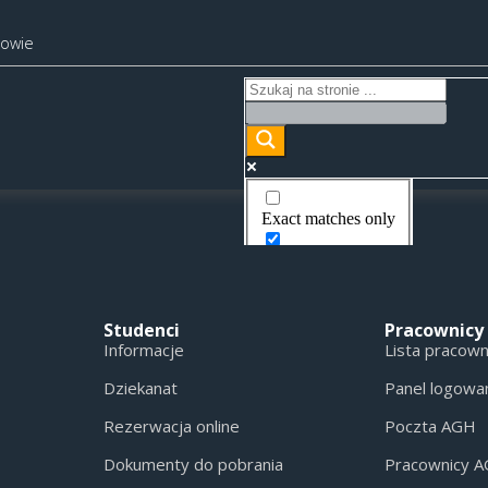
kowie
Exact matches only
Search in title
Search in content
Studenci
Pracownicy
Informacje
Lista pracow
Dziekanat
Panel logowa
Rezerwacja online
Poczta AGH
Dokumenty do pobrania
Pracownicy 