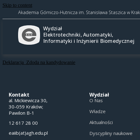
Skip to content
Akademia Górniczo-Hutnicza im. Stanisława Staszica w Kra
Wydział
Elektrotechniki, Automatyki,
Informatyki i Inżynierii Biomedycznej
Deklaracja_Zdoda na kandydowanie
Kontakt
Wydział
al. Mickiewicza 30,
O Nas
30-059 Kraków;
Władze
Pawilon B-1
Aktualności
12 617 28 00
eaiib(at)agh.edu.pl
Dyscypliny naukowe