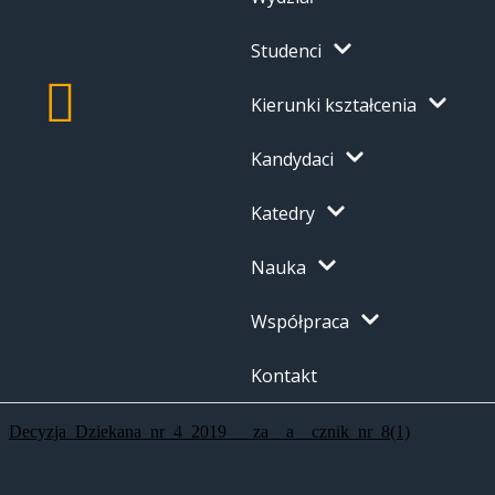
Studenci
Kierunki kształcenia
Kandydaci
Katedry
Nauka
Współpraca
Kontakt
Decyzja_Dziekana_nr_4_2019___za__a__cznik_nr_8(1)