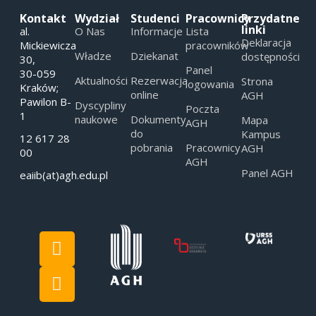
Kontakt
Wydział
Studenci
Pracownicy
Przydatne
linki
al.
O Nas
Informacje
Lista
Deklaracja
Mickiewicza
pracowników
Władze
Dziekanat
dostępności
30,
Panel
30-059
Aktualności
Rezerwacja
Strona
logowania
Kraków;
online
AGH
Pawilon B-
Dyscypliny
Poczta
1
naukowe
Dokumenty
Mapa
AGH
do
Kampus
12 617 28
pobrania
Pracownicy
AGH
00
AGH
Panel AGH
eaiib(at)agh.edu.pl