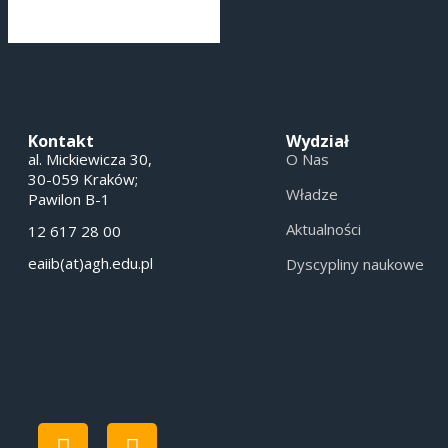
Kontakt
Wydział
al. Mickiewicza 30,
O Nas
30-059 Kraków;
Władze
Pawilon B-1
Aktualności
12 617 28 00
eaiib(at)agh.edu.pl
Dyscypliny naukowe