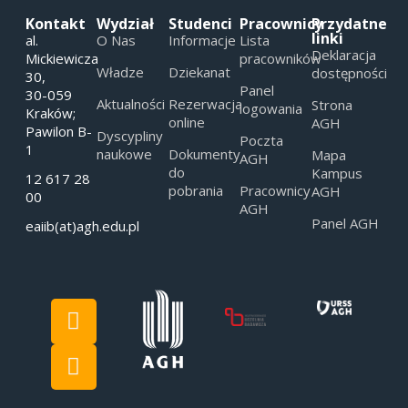
Kontakt
Wydział
Studenci
Pracownicy
Przydatne
linki
al.
O Nas
Informacje
Lista
Deklaracja
Mickiewicza
pracowników
Władze
Dziekanat
dostępności
30,
Panel
30-059
Aktualności
Rezerwacja
Strona
logowania
Kraków;
online
AGH
Pawilon B-
Dyscypliny
Poczta
1
naukowe
Dokumenty
Mapa
AGH
do
Kampus
12 617 28
pobrania
Pracownicy
AGH
00
AGH
Panel AGH
eaiib(at)agh.edu.pl