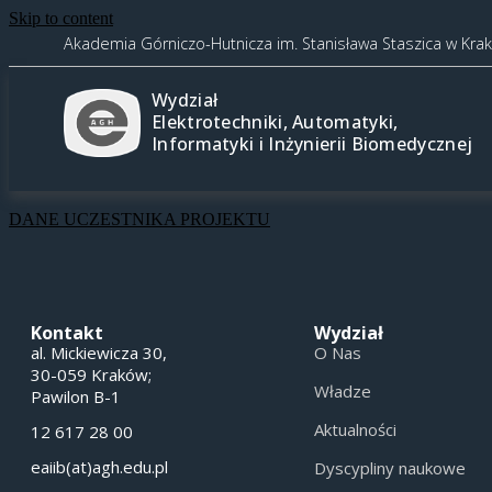
Skip to content
Akademia Górniczo-Hutnicza im. Stanisława Staszica w Kra
Wydział
Elektrotechniki, Automatyki,
Informatyki i Inżynierii Biomedycznej
DANE UCZESTNIKA PROJEKTU
Kontakt
Wydział
al. Mickiewicza 30,
O Nas
30-059 Kraków;
Władze
Pawilon B-1
Aktualności
12 617 28 00
eaiib(at)agh.edu.pl
Dyscypliny naukowe