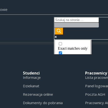
kowie
Exact matches only
Search in title
Search in content
Studenci
Pracownicy
Informacje
Lista pracow
Dziekanat
Panel logowa
Rezerwacja online
Poczta AGH
Dokumenty do pobrania
Pracownicy 