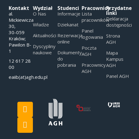
Kontakt
Wydział
Studenci
Pracownicy
Przydatne
linki
al.
O Nas
Informacje
Lista
Deklaracja
Mickiewicza
pracowników
Władze
Dziekanat
dostępności
30,
Panel
30-059
Aktualności
Rezerwacja
Strona
logowania
Kraków;
online
AGH
Pawilon B-
Dyscypliny
Poczta
1
naukowe
Dokumenty
Mapa
AGH
do
Kampus
12 617 28
pobrania
Pracownicy
AGH
00
AGH
Panel AGH
eaiib(at)agh.edu.pl