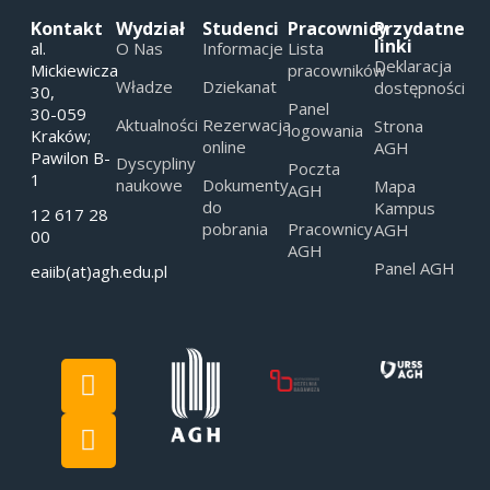
Kontakt
Wydział
Studenci
Pracownicy
Przydatne
linki
al.
O Nas
Informacje
Lista
Deklaracja
Mickiewicza
pracowników
Władze
Dziekanat
dostępności
30,
Panel
30-059
Aktualności
Rezerwacja
Strona
logowania
Kraków;
online
AGH
Pawilon B-
Dyscypliny
Poczta
1
naukowe
Dokumenty
Mapa
AGH
do
Kampus
12 617 28
pobrania
Pracownicy
AGH
00
AGH
Panel AGH
eaiib(at)agh.edu.pl