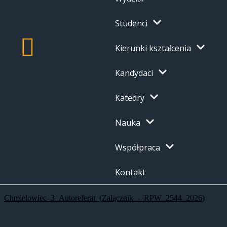
Studenci
Kierunki kształcenia
Kandydaci
Katedry
Nauka
Współpraca
Kontakt
Chmielowiec_3_Autoreferat_(Załącznik_-_RPW_2544_2026)