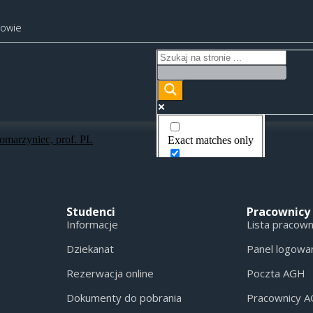
kowie
rzyniec, prof. PL
Exact matches only
Search in title
Search in content
Studenci
Pracownicy
Informacje
Lista pracow
Dziekanat
Panel logowa
Rezerwacja online
Poczta AGH
Dokumenty do pobrania
Pracownicy 