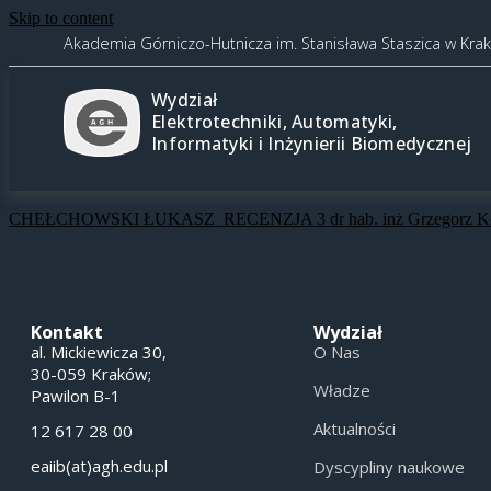
Skip to content
Akademia Górniczo-Hutnicza im. Stanisława Staszica w Kra
Wydział
Elektrotechniki, Automatyki,
Informatyki i Inżynierii Biomedycznej
CHEŁCHOWSKI ŁUKASZ_RECENZJA 3 dr hab. inż Grzegorz Koma
Kontakt
Wydział
al. Mickiewicza 30,
O Nas
30-059 Kraków;
Władze
Pawilon B-1
Aktualności
12 617 28 00
eaiib(at)agh.edu.pl
Dyscypliny naukowe