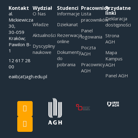
Kontakt
Wydział
Studenci
Pracownicy
Przydatne
linki
al.
O Nas
Informacje
Lista
Deklaracja
Mickiewicza
pracowników
Władze
Dziekanat
dostępności
30,
Panel
30-059
Aktualności
Rezerwacja
Strona
logowania
Kraków;
online
AGH
Pawilon B-
Dyscypliny
Poczta
1
naukowe
Dokumenty
Mapa
AGH
do
Kampus
12 617 28
pobrania
Pracownicy
AGH
00
AGH
Panel AGH
eaiib(at)agh.edu.pl