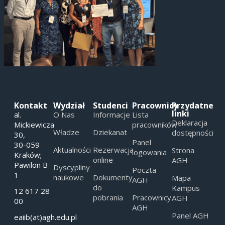
Kontakt
Wydział
Studenci
Pracownicy
Przydatne
linki
al.
O Nas
Informacje
Lista
Deklaracja
Mickiewicza
pracowników
Władze
Dziekanat
dostępności
30,
Panel
30-059
Aktualności
Rezerwacja
Strona
logowania
Kraków;
online
AGH
Pawilon B-
Dyscypliny
Poczta
1
naukowe
Dokumenty
Mapa
AGH
do
Kampus
12 617 28
pobrania
Pracownicy
AGH
00
AGH
Panel AGH
eaiib(at)agh.edu.pl