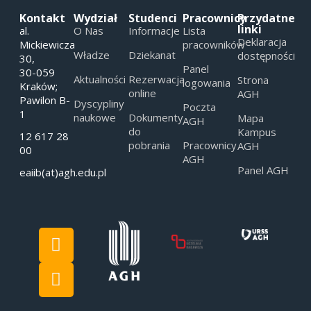
Kontakt
Wydział
Studenci
Pracownicy
Przydatne
linki
al.
O Nas
Informacje
Lista
Deklaracja
Mickiewicza
pracowników
Władze
Dziekanat
dostępności
30,
Panel
30-059
Aktualności
Rezerwacja
Strona
logowania
Kraków;
online
AGH
Pawilon B-
Dyscypliny
Poczta
1
naukowe
Dokumenty
Mapa
AGH
do
Kampus
12 617 28
pobrania
Pracownicy
AGH
00
AGH
Panel AGH
eaiib(at)agh.edu.pl