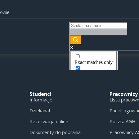
kowie
Exact matches only
Search in title
Search in content
Studenci
Pracownicy
Informacje
Lista pracow
Dziekanat
Panel logowa
Rezerwacja online
Poczta AGH
Dokumenty do pobrania
Pracownicy 