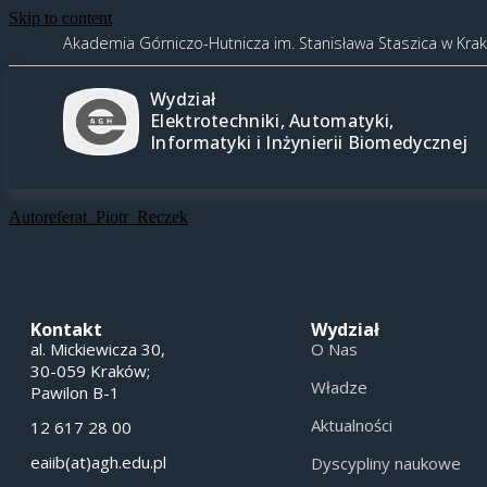
Skip to content
Akademia Górniczo-Hutnicza im. Stanisława Staszica w Kra
Wydział
Elektrotechniki, Automatyki,
Informatyki i Inżynierii Biomedycznej
Autoreferat_Piotr_Reczek
Kontakt
Wydział
al. Mickiewicza 30,
O Nas
30-059 Kraków;
Władze
Pawilon B-1
Aktualności
12 617 28 00
eaiib(at)agh.edu.pl
Dyscypliny naukowe