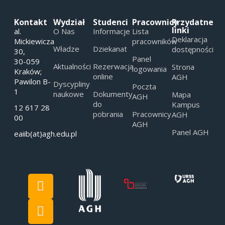
Kontakt
Wydział
Studenci
Pracownicy
Przydatne
linki
al.
O Nas
Informacje
Lista
Deklaracja
Mickiewicza
pracowników
Władze
Dziekanat
dostępności
30,
Panel
30-059
Aktualności
Rezerwacja
Strona
logowania
Kraków;
online
AGH
Pawilon B-
Dyscypliny
Poczta
1
naukowe
Dokumenty
Mapa
AGH
do
Kampus
12 617 28
pobrania
Pracownicy
AGH
00
AGH
Panel AGH
eaiib(at)agh.edu.pl