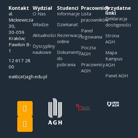
Kontakt
Wydział
Studenci
Pracownicy
Przydatne
linki
al.
O Nas
Informacje
Lista
Deklaracja
Mickiewicza
pracowników
Władze
Dziekanat
dostępności
30,
Panel
30-059
Aktualności
Rezerwacja
Strona
logowania
Kraków;
online
AGH
Pawilon B-
Dyscypliny
Poczta
1
naukowe
Dokumenty
Mapa
AGH
do
Kampus
12 617 28
pobrania
Pracownicy
AGH
00
AGH
Panel AGH
eaiib(at)agh.edu.pl