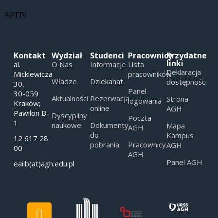
APTIV
Kontakt
Wydział
Studenci
Pracownicy
Przydatne
linki
al.
O Nas
Informacje
Lista
Deklaracja
Mickiewicza
pracowników
Władze
Dziekanat
dostępności
30,
Panel
30-059
Aktualności
Rezerwacja
Strona
logowania
Kraków;
online
AGH
Pawilon B-
Dyscypliny
Poczta
1
naukowe
Dokumenty
Mapa
AGH
do
Kampus
12 617 28
pobrania
Pracownicy
AGH
00
AGH
Panel AGH
eaiib(at)agh.edu.pl