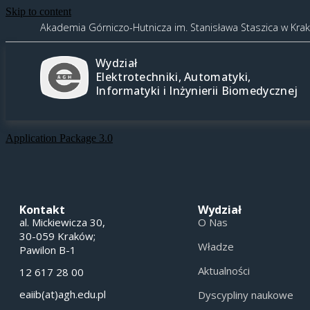
Skip to content
Akademia Górniczo-Hutnicza im. Stanisława Staszica w Kra
Wydział
Elektrotechniki, Automatyki,
Informatyki i Inżynierii Biomedycznej
Application Package 3.0
Kontakt
Wydział
al. Mickiewicza 30,
O Nas
30-059 Kraków;
Władze
Pawilon B-1
Aktualności
12 617 28 00
eaiib(at)agh.edu.pl
Dyscypliny naukowe