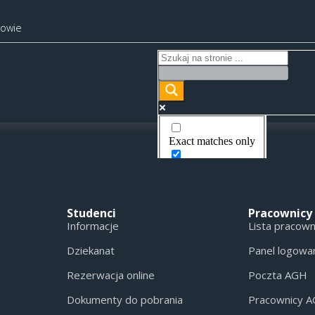
kowie
Exact matches only
Search in title
Search in content
Studenci
Pracownicy
Informacje
Lista pracow
Dziekanat
Panel logowa
Rezerwacja online
Poczta AGH
Dokumenty do pobrania
Pracownicy 