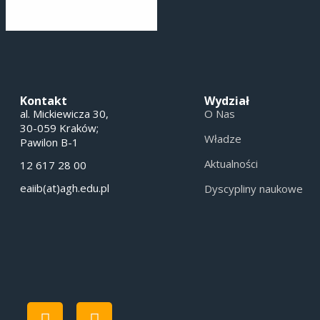
Kontakt
Wydział
al. Mickiewicza 30,
O Nas
30-059 Kraków;
Władze
Pawilon B-1
Aktualności
12 617 28 00
eaiib(at)agh.edu.pl
Dyscypliny naukowe