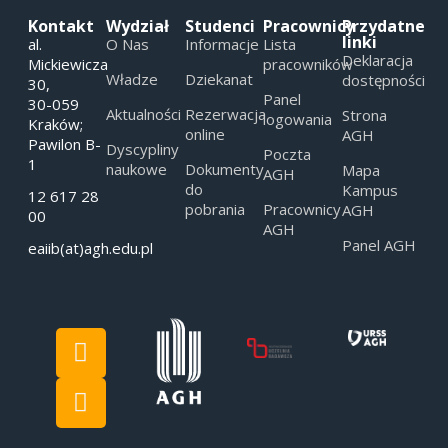
Kontakt
Wydział
Studenci
Pracownicy
Przydatne
linki
al.
O Nas
Informacje
Lista
Deklaracja
Mickiewicza
pracowników
Władze
Dziekanat
dostępności
30,
Panel
30-059
Aktualności
Rezerwacja
Strona
logowania
Kraków;
online
AGH
Pawilon B-
Dyscypliny
Poczta
1
naukowe
Dokumenty
Mapa
AGH
do
Kampus
12 617 28
pobrania
Pracownicy
AGH
00
AGH
Panel AGH
eaiib(at)agh.edu.pl