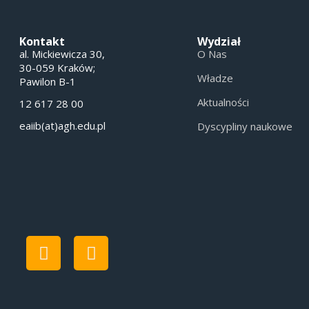
Kontakt
Wydział
al. Mickiewicza 30,
O Nas
30-059 Kraków;
Władze
Pawilon B-1
Aktualności
12 617 28 00
eaiib(at)agh.edu.pl
Dyscypliny naukowe