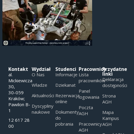
Kontakt
Wydział
Studenci
Pracownicy
Przydatne
linki
al.
O Nas
Informacje
Lista
Deklaracja
Mickiewicza
pracowników
Władze
Dziekanat
dostępności
30,
Panel
30-059
Aktualności
Rezerwacja
Strona
logowania
Kraków;
online
AGH
Pawilon B-
Dyscypliny
Poczta
1
naukowe
Dokumenty
Mapa
AGH
do
Kampus
12 617 28
pobrania
Pracownicy
AGH
00
AGH