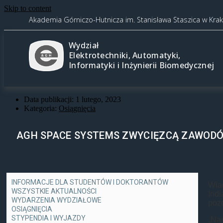
Skip to content
Akademia Górniczo-Hutnicza im. Stanisława Staszica w Kra
Wydział
Elektrotechniki, Automatyki,
Informatyki i Inżynierii Biomedycznej
Data publikacji:
1 lutego, 2023
Kategoria:
Osiągnięcia
AGH SPACE SYSTEMS ZWYCIĘZCĄ ZAWODÓ
INFORMACJE DLA STUDENTÓW I DOKTORANTÓW
Wia
WSZYSTKIE AKTUALNOŚCI
Indi
WYDARZENIA WYDZIAŁOWE
pozo
OSIĄGNIĘCIA
STYPENDIA I WYJAZDY
„Na