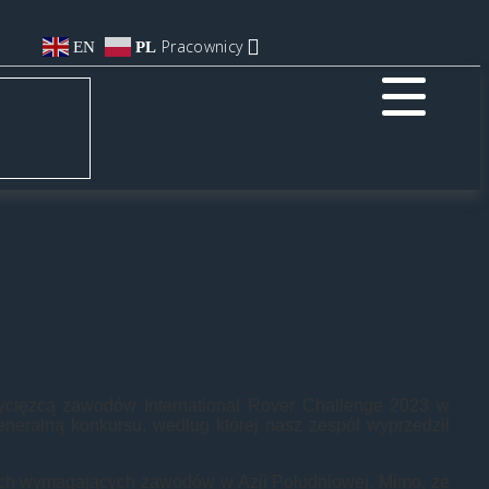
Pracownicy
EN
PL
ycięzcą zawodów International Rover Challenge 2023 w
generalną konkursu, według której nasz zespół wyprzedził
 tych wymagających zawodów w Azji Południowej. Mimo, że