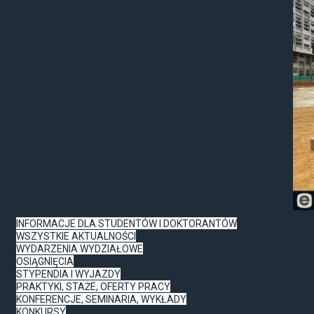
INFORMACJE DLA STUDENTÓW I DOKTORANTÓW
WSZYSTKIE AKTUALNOŚCI
WYDARZENIA WYDZIAŁOWE
OSIĄGNIĘCIA
STYPENDIA I WYJAZDY
PRAKTYKI, STAŻE, OFERTY PRACY
KONFERENCJE, SEMINARIA, WYKŁADY
KONKURSY