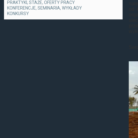
PRAKTYKI, STAŻE, OFERTY PRACY
nal
KONFERENCJE, SEMINARIA, WYKŁADY
od 
KONKURSY
org
sie
prz
wyk
Serd