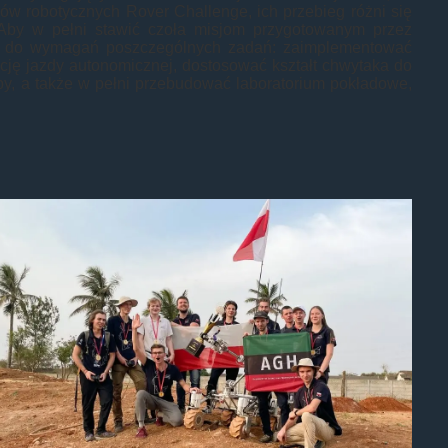
w robotycznych Rover Challenge, ich przebieg różni się
Aby w pełni stawić czoła misjom przygotowanym przez
ka do wymagań poszczególnych zadań: zaimplementować
ję jazdy autonomicznej, dostosować kształt chwytaka do
by, a także w pełni przebudować laboratorium pokładowe,