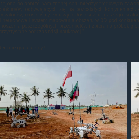
eżą one do dobrze nam znanej serii międzynarodowych zawodó
konkursów odbywających się na pozostałych kontynentach. 
anizatorów, musieliśmy znacząco dostosować naszego łazi
ci neuronowe i system mapowania obszaru w 3D pod konkurenc
enoszenia poszczególnych przedmiotów i zbierania próbek gle
orzystywane podczas misji naukowej.”
ecznie gratulujemy !!!